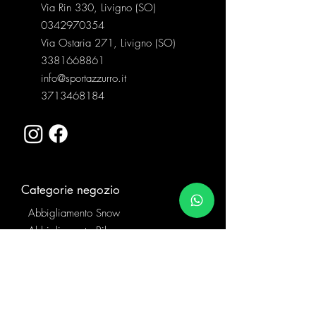
Via Rin 330, Livigno (SO)
0342970354
Via Ostaria 271, Livigno (SO)
3381668861
info@sportazzurro.it
3713468184
Categorie negozio
Abbigliamento Snow
Abbigliamento Bike
Caschi
Orologi Sportivi
Ciaspole