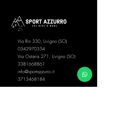
Via Rin 330, Livigno (SO)
0342970354
Via Ostaria 271, Livigno (SO)
3381668861
info@sportazzurro.it
3713468184
Categorie negozio
Abbigliamento Snow