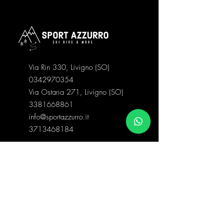
Via Rin 330, Livigno (SO)
0342970354
Via Ostaria 271, Livigno (SO)
3381668861
info@sportazzurro.it
3713468184
Categorie negozio
Abbigliamento Snow