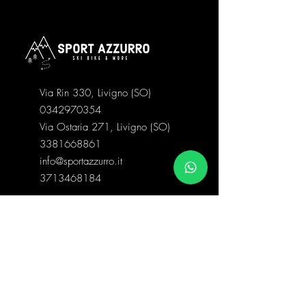
Via Rin 330, Livigno (SO)
0342970354
Via Ostaria 271, Livigno (SO)
3381668861
info@sportazzurro.it
3713468184
Categorie negozio
Abbigliamento Snow