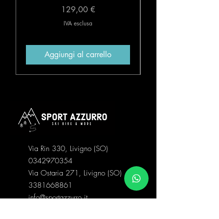
Prezzo
129,00 €
IVA esclusa
Aggiungi al carrello
Via Rin 330, Livigno (SO)
0342970354
Via Ostaria 271, Livigno (SO)
3381668861
info@sportazzurro.it
3713468184