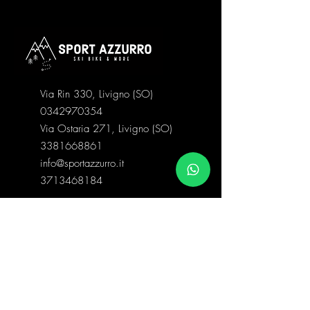
Via Rin 330, Livigno (SO)
0342970354
Via Ostaria 271, Livigno (SO)
3381668861
info@sportazzurro.it
3713468184
Categorie negozio
Abbigliamento Snow