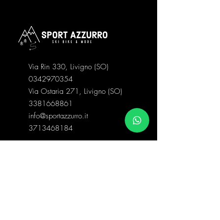
Via Rin 330, Livigno (SO)
0342970354
Via Ostaria 271, Livigno (SO)
3381668861
info@sportazzurro.it
3713468184
Categorie negozio
Abbigliamento Snow