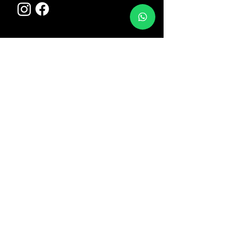
Categorie negozio
Abbigliamento Snow
Abbigliamento Bike
Caschi
Orologi Sportivi
Ciaspole
Noleggio
Inverno
Estate
Link utili